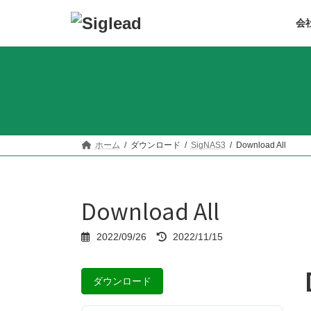
コ
ナ
ン
ビ
会
テ
ゲ
ン
ー
ツ
シ
へ
ョ
ス
ン
キ
に
ッ
移
プ
動
ホーム
ダウンロード
SigNAS3
Download All
Download All
最
2022/09/26
2022/11/15
終
更
新
ダウンロード
日
時