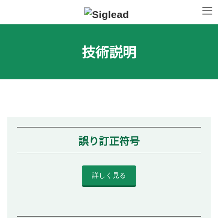
コ
ナ
ン
ビ
テ
ゲ
ン
ー
ツ
シ
技術説明
へ
ョ
ス
ン
キ
に
ッ
移
プ
動
誤り訂正符号
詳しく見る