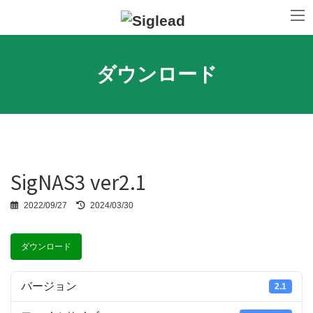
コ
ナ
ン
ビ
テ
ゲ
ン
ー
ツ
シ
ダウンロード
へ
ョ
ス
ン
キ
に
ッ
移
プ
動
SigNAS3 ver2.1
2022/09/27
最
2024/03/30
終
更
新
ダウンロード
日
時
:
バージョン
2.1